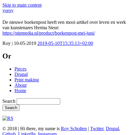
Skip to main content
yoroy
De nieuwe boekenpost heeft een mooi artikel over leven en werk
van kunstenares Herma Steur:
https://stipmedia.nl/product/boekenpost-mei-juni/
Roy
|
10-05-2019
2019-05-10T15:35:13+02:00
Or
Pieces
Drupal
Print making
About
Home
Search
© 2018 |
Hi there, my name is
Roy Scholten
|
Twitter
,
Drupal
,
Github
,
LinkedIn
,
Instagram